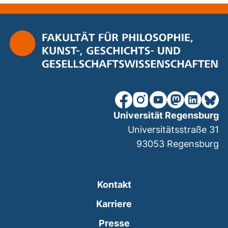
unsere Facebook-Seite (ex
unsere Instagram-Seit
unsere YouTube-Se
unsere Mastod
unsere Lin
unsere
Universität Regensburg
Universitätsstraße 31
93053
Regensburg
Kontakt
Karriere
Presse