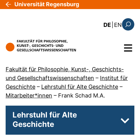
Direkt zum Inhalt
Universität Regensburg
: the c
DE
|
EN
Suchfo
Menü
Fakultät für Philosophie, Kunst-, Geschichts-
und Gesellschaftswissenschaften
–
Institut für
Geschichte
–
Lehrstuhl für Alte Geschichte
–
Mitarbeiter*innen
–
Frank Schad M.A.
Lehrstuhl für Alte
Geschichte
Unter