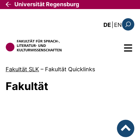
Direkt zum Inhalt
Universität Regensburg
: the c
DE
|
EN
Suchfo
Menü
Fakultät SLK
–
Fakultät Quicklinks
Fakultät
nach ob