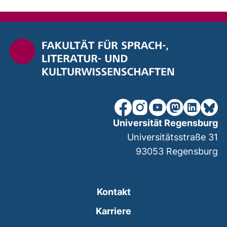
unsere Facebook-Seite (ex
unsere Instagram-Seit
unsere YouTube-Se
unsere Mastod
unsere Lin
unsere
Universität Regensburg
Universitätsstraße 31
93053
Regensburg
Kontakt
Karriere