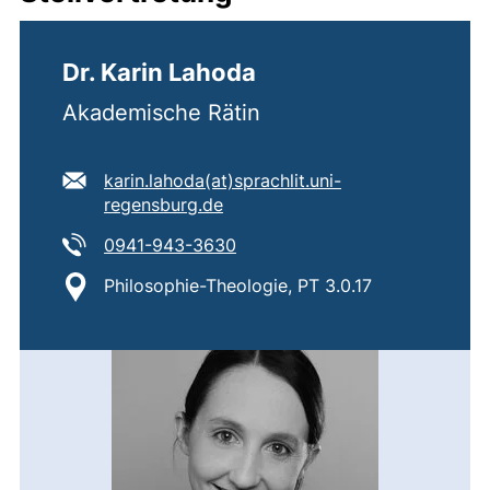
Dr. Karin Lahoda
Akademische Rätin
E-Mail Adresse:
karin.lahoda​(at)​sprachlit.uni-
(öffnet Ihr E-Mail-Programm)
regensburg.de
Tel:
(startet einen Telefonanruf, we
0941-943-3630
Standort:
Philosophie-Theologie, PT 3.0.17