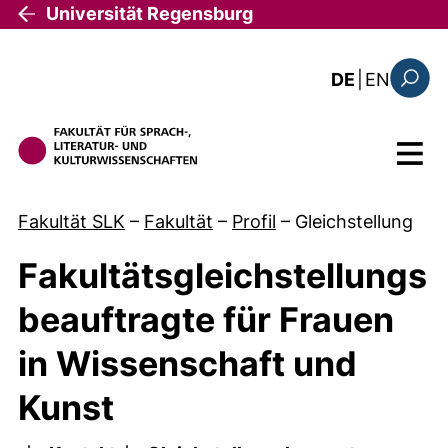
Direkt zum Inhalt
Universität Regensburg
: this 
DE
|
EN
Suchfo
Menü
Fakultät SLK
–
Fakultät
–
Profil
–
Gleichstellung
Fakultätsgleichstellungs
beauftragte für Frauen
in Wissenschaft und
Kunst