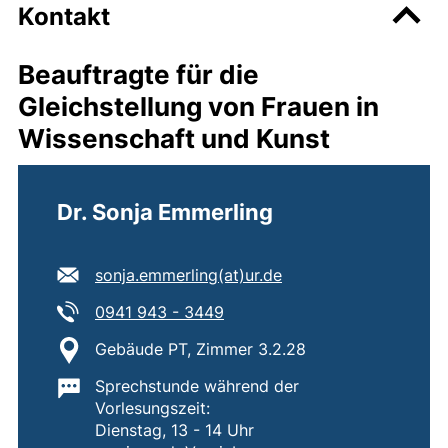
Kontakt
Beauftragte für die
Gleichstellung von Frauen in
Wissenschaft und Kunst
Dr. Sonja Emmerling
E-Mail Adresse:
(öffnet Ihr E-Mail-Pr
sonja.emmerling​(at)​ur.de
Tel:
(startet einen Telefonanruf, w
0941 943 - 3449
Standort:
Gebäude PT, Zimmer 3.2.28
Wichtige Informationen:
Sprechstunde während der
Vorlesungszeit:
Dienstag, 13 - 14 Uhr