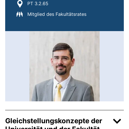
Standort:
PT 3.2.65
Mitglied des Fakultätsrates
Gleichstellungskonzepte der