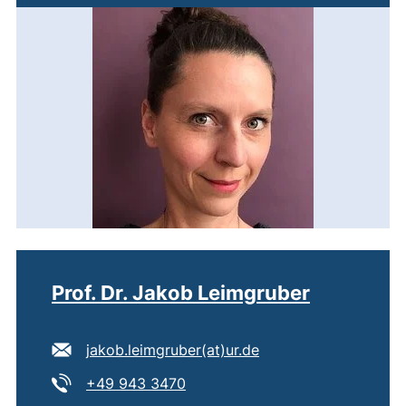
Prof. Dr. Jakob Leimgruber
E-Mail Adresse:
(öffnet Ihr E-Mail-P
jakob.leimgruber​(at)​ur.de
Tel:
(startet einen Telefonanruf, wenn
+49 943 3470