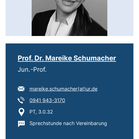
Prof. Dr. Mareike Schumacher
Jun.-Prof.
E-Mail Adresse:
(öffnet Ihr E-Mai
mareike.schumacher​(at)​ur.de
Tel:
(startet einen Telefonanruf, wen
0941 943-3170
Standort:
PT, 3.0.32
Wichtige Informationen:
Sprechstunde nach Vereinbarung