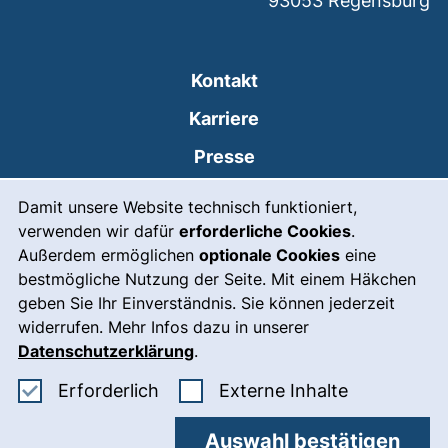
93053
Regensburg
Kontakt
Karriere
Presse
Cookie-Hinweis
(externer Link, öffnet
Intranet
Damit unsere Website technisch funktioniert,
verwenden wir dafür
erforderliche Cookies
.
Leichte Sprache
Außerdem ermöglichen
optionale Cookies
eine
Gebärdensprache
bestmögliche Nutzung der Seite. Mit einem Häkchen
geben Sie Ihr Einverständnis. Sie können jederzeit
(externer Link, öffnet
Notfall
widerrufen. Mehr Infos dazu in unserer
Impressum
Datenschutzerklärung
.
Barrierefreiheit
Erforderliche Cookies akzeptieren
: Externe In
Erforderlich
Externe Inhalte
Datenschutz
Auswahl bestätigen