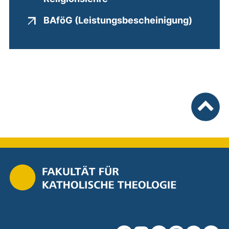
(externe
BAföG (Leistungsbescheinigung)
nach ob