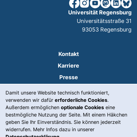
unsere Facebook-Seite (ex
unsere Instagram-Seit
unsere YouTube-Se
unsere Mastod
unsere Lin
unsere
Universität Regensburg
Universitätsstraße 31
93053
Regensburg
Kontakt
Karriere
Presse
Cookie-Hinweis
(externer Link, öffnet
Intranet
Damit unsere Website technisch funktioniert,
verwenden wir dafür
erforderliche Cookies
.
Leichte Sprache
Außerdem ermöglichen
optionale Cookies
eine
Gebärdensprache
bestmögliche Nutzung der Seite. Mit einem Häkchen
geben Sie Ihr Einverständnis. Sie können jederzeit
(externer Link, öffnet
Notfall
widerrufen. Mehr Infos dazu in unserer
Impressum
Datenschutzerklärung
.