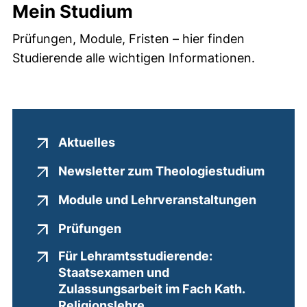
Mein Studium
Prüfungen, Module, Fristen – hier finden
Studierende alle wichtigen Informationen.
(externer Link, öffnet neues Fen
Aktuelles
(extern
Newsletter zum Theologiestudium
(externe
Module und Lehrveranstaltungen
(externer Link, öffnet neues Fe
Prüfungen
Für Lehramtsstudierende:
Staatsexamen und
Zulassungsarbeit im Fach Kath.
(externer Link, öffnet neue
Religionslehre