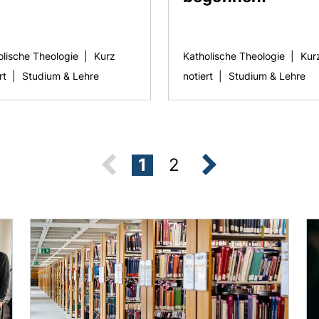
olische Theologie
|
Kurz
Katholische Theologie
|
Kur
rt
|
Studium & Lehre
notiert
|
Studium & Lehre
Seite:
Seite:
1
2
nächste Seit