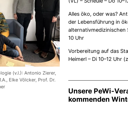
(VL) – Scheule – Do 10–1
Alles öko, oder was? Anth
der Lebensführung in öko
alternativmedizinischen 
10 Uhr
Vorbereitung auf das St
Heimerl – Di 10–12 Uhr 
ie (v.l.): Antonio Zierer,
., Elke Völcker, Prof. Dr.
ner
Unsere PeWi-Ver
kommenden Winte