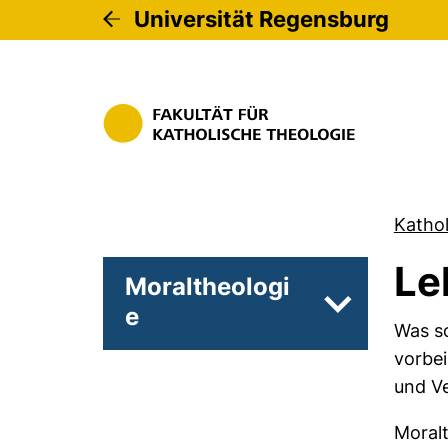
Universität Regensburg
Kathol
Le
Moraltheologi
e
Unterseiten 
Was so
vorbei
und Ve
Moralt