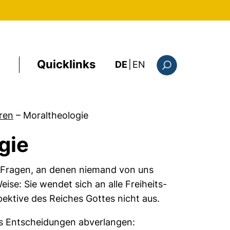
Quicklinks
: this page in Englis
DE
|
EN
Suchformular
ren
–
Moraltheologie
gie
ese Fragen, an denen niemand von uns
ise: Sie wendet sich an alle Freiheits-
ektive des Reiches Gottes nicht aus.
ns Entscheidungen abverlangen: