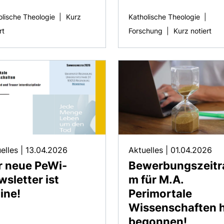
olische Theologie
|
Kurz
Katholische Theologie
|
rt
Forschung
|
Kurz notiert
elles
|
13.04.2026
Aktuelles
|
01.04.2026
r neue PeWi-
Bewerbungszeitr
sletter ist
m für M.A.
ine!
Perimortale
Wissenschaften 
begonnen!