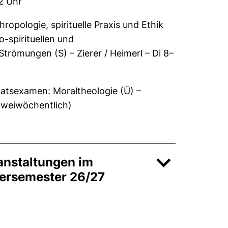
2 Uhr
ropologie, spirituelle Praxis und Ethik
-spirituellen und
Strömungen (S) – Zierer / Heimerl – Di 8–
aatsexamen: Moraltheologie (Ü) –
(zweiwöchentlich)
anstaltungen im
rsemester 26/27