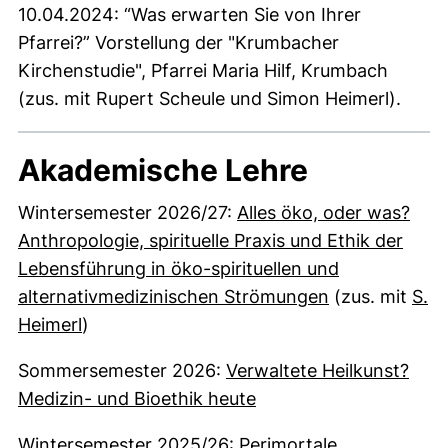
10.04.2024: “Was erwarten Sie von Ihrer
Pfarrei?” Vorstellung der "Krumbacher
Kirchenstudie", Pfarrei Maria Hilf, Krumbach
(zus. mit Rupert Scheule und Simon Heimerl).
Akademische Lehre
Wintersemester 2026/27:
Alles öko, oder was?
Anthropologie, spirituelle Praxis und Ethik der
Lebensführung in öko-spirituellen und
(externer Link
alternativmedizinischen Strömungen
(zus. mit
S.
Heimerl
)
Sommersemester 2026:
Verwaltete Heilkunst?
(externer Link, öffnet
Medizin- und Bioethik heute
Wintersemester 2025/26: Perimortale