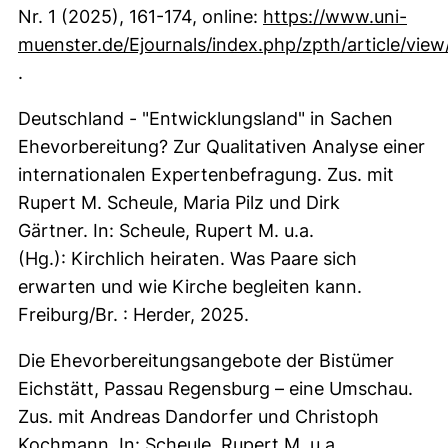
Nr. 1 (2025), 161-174, online:
https://www.uni-
muenster.de/Ejournals/index.php/zpth/article/vie
(externer Link, öffnet neues Fenster)
.
Deutschland - "Entwicklungsland" in Sachen
Ehevorbereitung? Zur Qualitativen Analyse einer
internationalen Expertenbefragung. Zus. mit
Rupert M. Scheule, Maria Pilz und Dirk
Gärtner. In: Scheule, Rupert M. u.a.
(Hg.): Kirchlich heiraten. Was Paare sich
erwarten und wie Kirche begleiten kann.
Freiburg/Br. : Herder, 2025.
Die Ehevorbereitungsangebote der Bistümer
Eichstätt, Passau Regensburg – eine Umschau.
Zus. mit Andreas Dandorfer und Christoph
Kochmann. In: Scheule, Rupert M. u.a.