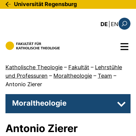
Direkt zum Inhalt
Universität Regensburg
: the c
DE
|
EN
Suchfo
Menü
Katholische Theologie
–
Fakultät
–
Lehrstühle
und Professuren
–
Moraltheologie
–
Team
–
Antonio Zierer
Moraltheologie
Unter
Antonio Zierer