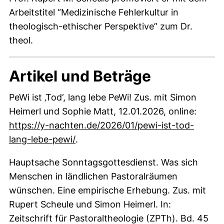
Arbeitstitel “Medizinische Fehlerkultur in
theologisch-ethischer Perspektive” zum Dr.
theol.
Artikel und Beträge
PeWi ist ‚Tod‘, lang lebe PeWi! Zus. mit Simon
Heimerl und Sophie Matt, 12.01.2026, online:
https://y-nachten.de/2026/01/pewi-ist-tod-
(externer Link, öffnet neues Fenste
lang-lebe-pewi/
.
Hauptsache Sonntagsgottesdienst. Was sich
Menschen in ländlichen Pastoralräumen
wünschen. Eine empirische Erhebung. Zus. mit
Rupert Scheule und Simon Heimerl. In:
Zeitschrift für Pastoraltheologie (ZPTh). Bd. 45