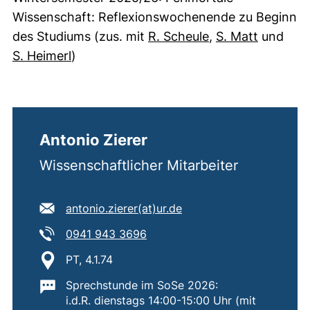
Wissenschaft: Reflexionswochenende zu Beginn
des Studiums (zus. mit
R. Scheule
,
S. Matt
und
S. Heimerl
)
Antonio Zierer
Wissenschaftlicher Mitarbeiter
E-Mail Adresse:
(öffnet Ihr E-Mail-Prog
antonio.zierer​(at)​ur.de
Tel:
(startet einen Telefonanruf, wen
0941 943 3696
Standort:
PT, 4.1.74
Wichtige Informationen:
Sprechstunde im SoSe 2026:
i.d.R. dienstags 14:00-15:00 Uhr (mit