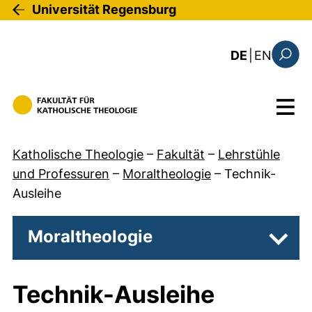
Direkt zum Inhalt
Universität Regensburg
: the c
DE
|
EN
Suchfo
Menü
Katholische Theologie
–
Fakultät
–
Lehrstühle
und Professuren
–
Moraltheologie
–
Technik-
Ausleihe
Moraltheologie
Unter
Technik-Ausleihe