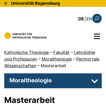
Direkt zum Inhalt
Universität Regensburg
: the c
DE
|
EN
Suchfo
Menü
Katholische Theologie
–
Fakultät
–
Lehrstühle
und Professuren
–
Moraltheologie
–
Perimortale
Wissenschaften
–
Masterarbeit
Moraltheologie
Unter
Masterarbeit