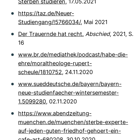
Sterben studieren
, 17.05.2021
https://taz.de/Neuer-
Studiengang/!5766034/
, Mai 2021
Der Trauernde hat recht.
Abschied
, 2021, S.
16
www.br.de/mediathek/podcast/habe-die-
ehre/moraltheologe-rupert-
scheule/1810752
, 24.11.2020
www.sueddeutsche.de/bayern/bayern-
neue-studienfaecher-wintersemester-
1.5099280
, 02.11.2020
https://www.abendzeitung-
muenchen.de/muenchen/sterbe-experte-
auf-jeden-guten-friedhof-gehoert-ein-
cafe-art-680208
, 30.10.2020