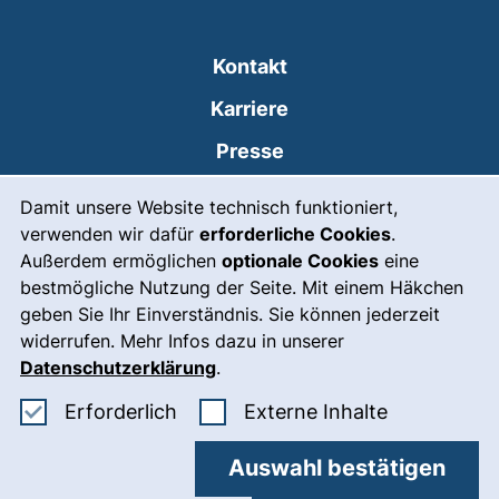
Kontakt
Karriere
Presse
Cookie-Hinweis
(externer Link, öffnet
Intranet
Damit unsere Website technisch funktioniert,
verwenden wir dafür
erforderliche Cookies
.
Leichte Sprache
Außerdem ermöglichen
optionale Cookies
eine
Gebärdensprache
bestmögliche Nutzung der Seite. Mit einem Häkchen
geben Sie Ihr Einverständnis. Sie können jederzeit
(externer Link, öffnet
Notfall
widerrufen. Mehr Infos dazu in unserer
Impressum
Datenschutzerklärung
.
Barrierefreiheit
Erforderliche Cookies akzeptieren
: Externe In
Erforderlich
Externe Inhalte
Datenschutz
Auswahl bestätigen
Cookie-Einstellungen