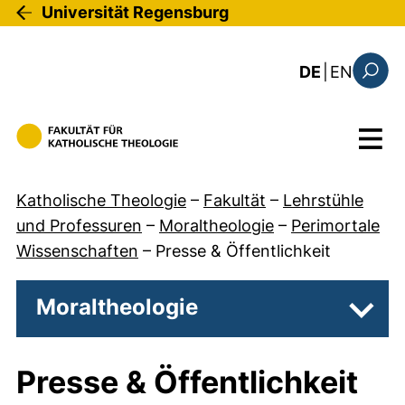
Direkt zum Inhalt
Universität Regensburg
: the c
DE
|
EN
Suchfo
Menü
Katholische Theologie
–
Fakultät
–
Lehrstühle
und Professuren
–
Moraltheologie
–
Perimortale
Wissenschaften
–
Presse & Öffentlichkeit
Moraltheologie
Unter
Presse & Öffentlichkeit