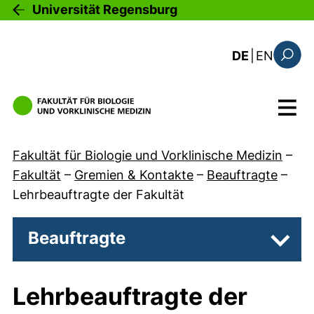
Direkt zum Inhalt
Universität Regensburg
: this 
DE
|
EN
Suchfo
Menü
Fakultät für Biologie und Vorklinische Medizin
–
Fakultät
–
Gremien & Kontakte
–
Beauftragte
–
Lehrbeauftragte der Fakultät
Beauftragte
Unter
Lehrbeauftragte der