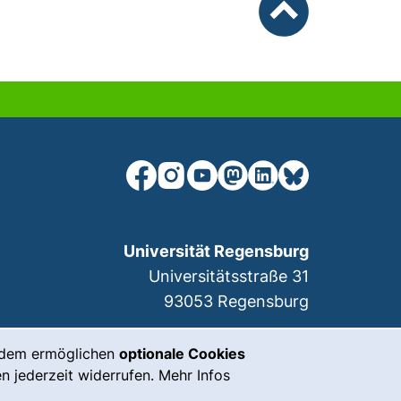
nach oben
unsere Facebook-Seite (externer Lin
unsere Instagram-Seite (externe
unsere YouTube-Seite (exter
unsere Mastodon-Seite (
unsere LinkedIn-Seit
unsere Bluesky-S
r)
Universität Regensburg
Universitätsstraße 31
93053
Regensburg
rdem ermöglichen
optionale Cookies
n jederzeit widerrufen. Mehr Infos