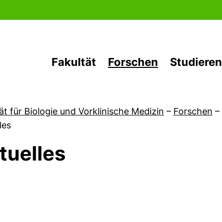
Direkt zum Inhalt
Fakultät
Forschen
Studieren
ät für Biologie und Vorklinische Medizin
–
Forschen
–
les
tuelles
von Aktuelles