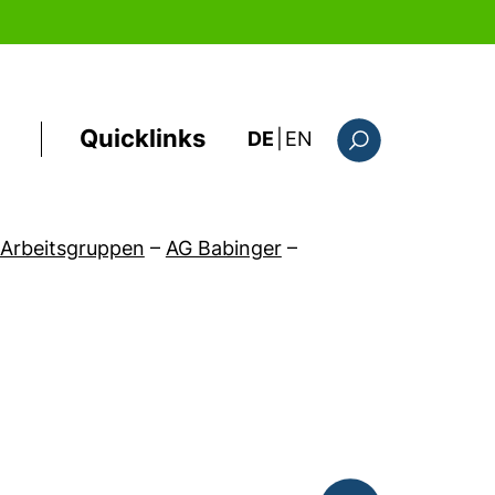
Quicklinks
: this page in Englis
DE
|
EN
Suchformular
Arbeitsgruppen
–
AG Babinger
–