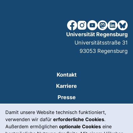
unsere Facebook-Seite (ex
unsere Instagram-Seit
unsere YouTube-Se
unsere Mastod
unsere Lin
unsere
Universität Regensburg
Universitätsstraße 31
93053
Regensburg
Kontakt
Karriere
Presse
Cookie-Hinweis
(externer Link, öffnet
Intranet
Damit unsere Website technisch funktioniert,
verwenden wir dafür
erforderliche Cookies
.
Leichte Sprache
Außerdem ermöglichen
optionale Cookies
eine
Gebärdensprache