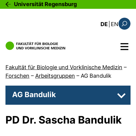
Direkt zum Inhalt
Universität Regensburg
: the c
DE
|
EN
Suchfo
Menü
Fakultät für Biologie und Vorklinische Medizin
–
Forschen
–
Arbeitsgruppen
–
AG Bandulik
AG Bandulik
Unter
PD Dr. Sascha Bandulik