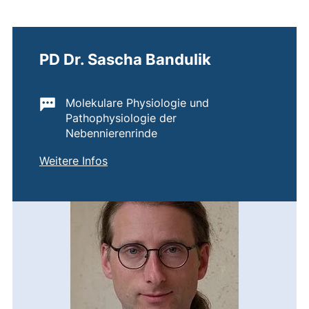
PD Dr. Sascha Bandulik
Wichtige Informationen:
Molekulare Physiologie und
Pathophysiologie der
Nebennierenrinde
von
PD Dr. Sascha Bandulik
Weitere Infos