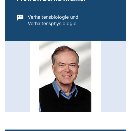
Wichtige Informationen:
Verhaltensbiologie und
Verhaltensphysiologie