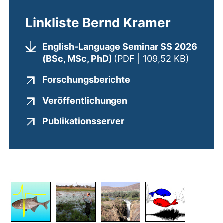
Linkliste Bernd Kramer
English-Language Seminar SS 2026
(öffnet 
(BSc, MSc, PhD)
(PDF | 109,52 KB)
(externer Link, öffne
Forschungsberichte
(externer Link, öffnet
Veröffentlichungen
(externer Link, öffnet 
Publikationsserver