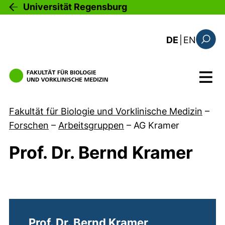
Direkt zum Inhalt
Universität Regensburg
: the c
DE
|
EN
Suchfo
Menü
Fakultät für Biologie und Vorklinische Medizin
–
Forschen
–
Arbeitsgruppen
–
AG Kramer
Prof. Dr. Bernd Kramer
Prof. Dr. Bernd Kramer