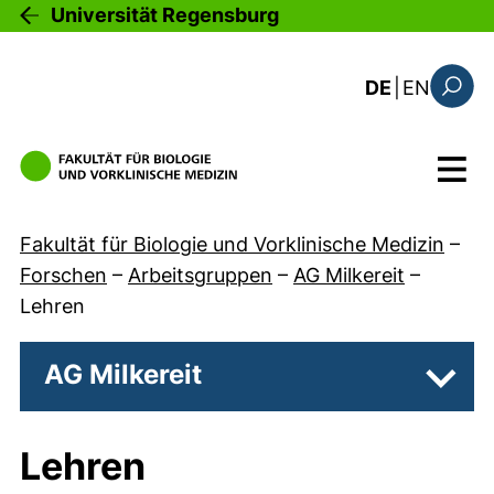
Direkt zum Inhalt
Universität Regensburg
: the c
DE
|
EN
Suchfo
Menü
Fakultät für Biologie und Vorklinische Medizin
–
Forschen
–
Arbeitsgruppen
–
AG Milkereit
–
Lehren
AG Milkereit
Unter
Lehren