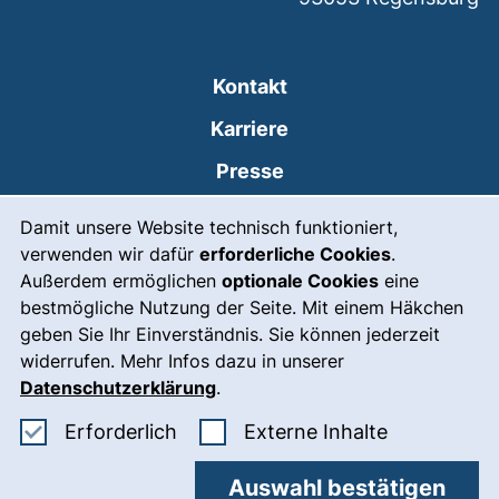
Kontakt
Karriere
Presse
Cookie-Hinweis
(externer Link, öffnet
Intranet
Damit unsere Website technisch funktioniert,
verwenden wir dafür
erforderliche Cookies
.
Leichte Sprache
Außerdem ermöglichen
optionale Cookies
eine
Gebärdensprache
bestmögliche Nutzung der Seite. Mit einem Häkchen
geben Sie Ihr Einverständnis. Sie können jederzeit
(externer Link, öffnet
Notfall
widerrufen. Mehr Infos dazu in unserer
Impressum
Datenschutzerklärung
.
Barrierefreiheit
Erforderliche Cookies akzeptieren
: Externe In
Erforderlich
Externe Inhalte
Datenschutz
Auswahl bestätigen