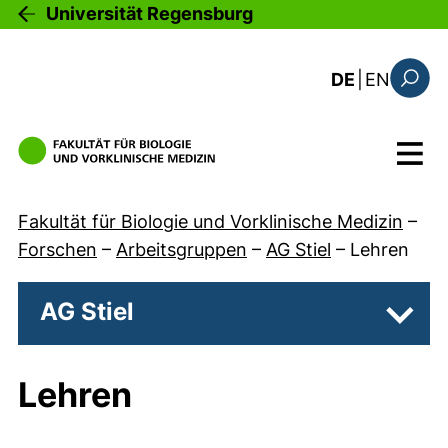
Direkt zum Inhalt
Universität Regensburg
: the c
DE
|
EN
Suchfo
Menü
Fakultät für Biologie und Vorklinische Medizin
–
Forschen
–
Arbeitsgruppen
–
AG Stiel
–
Lehren
AG Stiel
Unter
Lehren