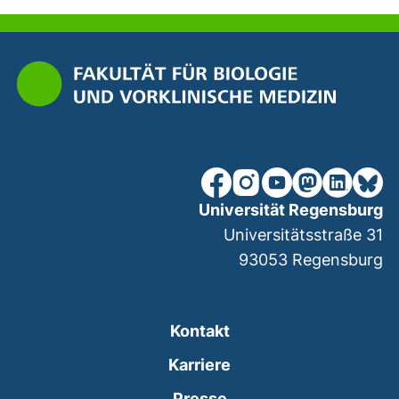
unsere Facebook-Seite (ex
unsere Instagram-Seit
unsere YouTube-Se
unsere Mastod
unsere Lin
unsere
Universität Regensburg
Universitätsstraße 31
93053
Regensburg
Kontakt
Karriere
Presse