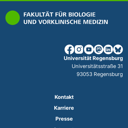
unsere Facebook-Seite (ex
unsere Instagram-Seit
unsere YouTube-Se
unsere Mastod
unsere Lin
unsere
Universität Regensburg
Universitätsstraße 31
93053
Regensburg
Kontakt
Karriere
Presse