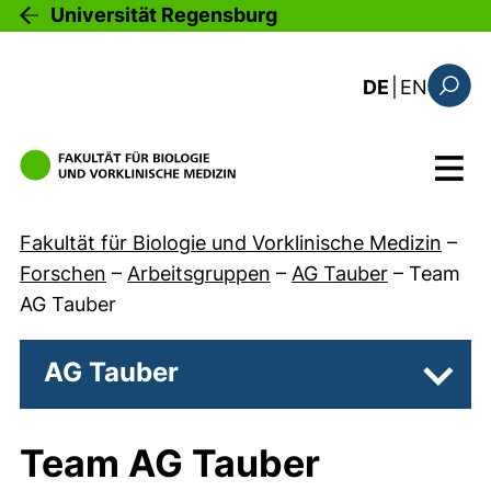
Direkt zum Inhalt
Universität Regensburg
: the c
DE
|
EN
Suchfo
Menü
Fakultät für Biologie und Vorklinische Medizin
–
Forschen
–
Arbeitsgruppen
–
AG Tauber
–
Team
AG Tauber
AG Tauber
Unter
Team AG Tauber