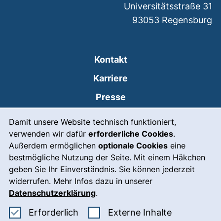
Universitätsstraße 31
93053
Regensburg
Kontakt
Karriere
Presse
Cookie-Hinweis
(externer Link, öffnet
Intranet
Damit unsere Website technisch funktioniert,
verwenden wir dafür
erforderliche Cookies
.
Leichte Sprache
Außerdem ermöglichen
optionale Cookies
eine
Gebärdensprache
bestmögliche Nutzung der Seite. Mit einem Häkchen
geben Sie Ihr Einverständnis. Sie können jederzeit
(externer Link, öffnet
Notfall
widerrufen. Mehr Infos dazu in unserer
Impressum
Datenschutzerklärung
.
Barrierefreiheit
Erforderliche Cookies akzeptieren
: Externe In
Erforderlich
Externe Inhalte