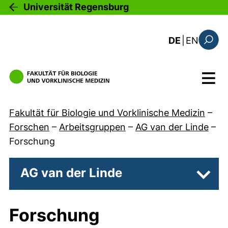
Direkt zum Inhalt
Universität Regensburg
: the c
DE
|
EN
Suchfo
Menü
Fakultät für Biologie und Vorklinische Medizin
–
Forschen
–
Arbeitsgruppen
–
AG van der Linde
–
Forschung
AG van der Linde
Unter
Forschung