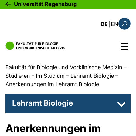
Direkt zum Inhalt
Universität Regensburg
: this 
DE
|
EN
Suchfo
Menü
Fakultät für Biologie und Vorklinische Medizin
–
Studieren
–
Im Studium
–
Lehramt Biologie
–
Anerkennungen im Lehramt Biologie
Lehramt Biologie
Unter
Anerkennungen im