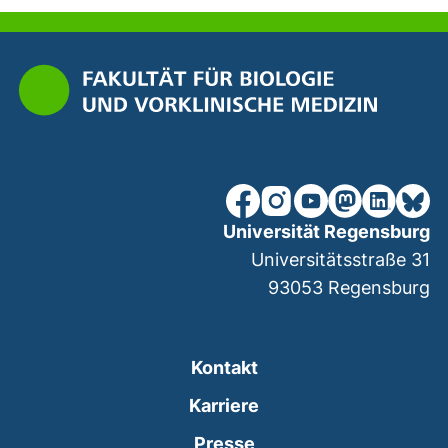
unsere Facebook-Seite (ex
unsere Instagram-Seit
unsere YouTube-Se
unsere Mastod
unsere Lin
unsere
Universität Regensburg
Universitätsstraße 31
93053
Regensburg
Kontakt
Karriere
Presse