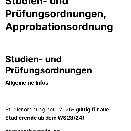
Studien- und
Prüfungsordnungen,
Approbationsordnung
Studien- und
Prüfungsordnungen
Allgemeine Infos
(öffnet neues Fenster). (nicht 
Studienordnung neu
(2026-
gültig für alle
Studierende ab dem WS23/24)
(externer Link, öffnet neues