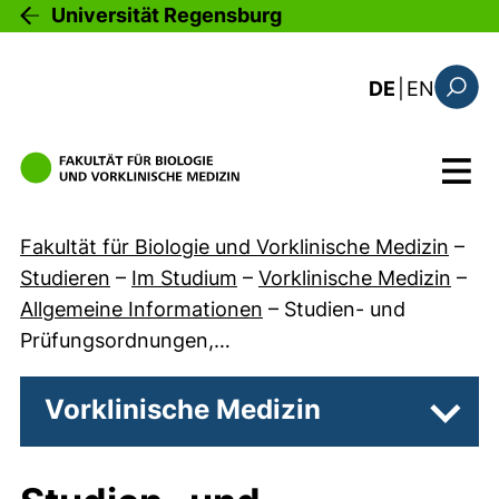
Direkt zum Inhalt
Universität Regensburg
: this 
DE
|
EN
Suchfo
Menü
Fakultät für Biologie und Vorklinische Medizin
–
Studieren
–
Im Studium
–
Vorklinische Medizin
–
Allgemeine Informationen
–
Studien- und
Prüfungsordnungen,…
Vorklinische Medizin
Unter