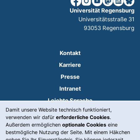
Universität Regensburg
Universitätsstraße 31
93053
Regensburg
Kontakt
Karriere
Presse
(externer Link, öffnet
Intranet
Leichte Sprache
Cookie-Hinweis
Damit unsere Website technisch funktioniert,
Gebärdensprache
verwenden wir dafür
erforderliche Cookies
.
(externer Link, öffnet
Notfall
Außerdem ermöglichen
optionale Cookies
eine
bestmögliche Nutzung der Seite. Mit einem Häkchen
Impressum
geben Sie Ihr Einverständnis. Sie können jederzeit