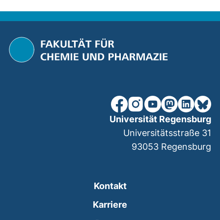
unsere Facebook-Seite (ex
unsere Instagram-Seit
unsere YouTube-Se
unsere Mastod
unsere Lin
unsere
Universität Regensburg
Universitätsstraße 31
93053
Regensburg
Kontakt
Karriere