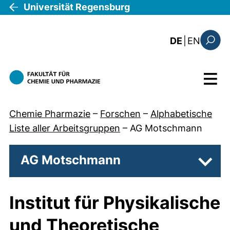
Direkt zum Inhalt
Universität Regensburg
: the c
DE
|
EN
Suchfo
Menü
Chemie Pharmazie
–
Forschen
–
Alphabetische
Liste aller Arbeitsgruppen
–
AG Motschmann
AG Motschmann
Unter
Institut für Physikalische
und Theoretische