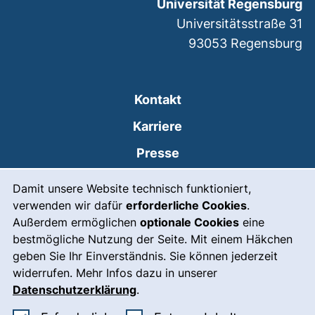
Universität Regensburg
Universitätsstraße 31
93053
Regensburg
Kontakt
Karriere
Presse
Cookie-Hinweis
(externer Link, öffnet
Intranet
Damit unsere Website technisch funktioniert,
verwenden wir dafür
erforderliche Cookies
.
Leichte Sprache
Außerdem ermöglichen
optionale Cookies
eine
Gebärdensprache
bestmögliche Nutzung der Seite. Mit einem Häkchen
geben Sie Ihr Einverständnis. Sie können jederzeit
(externer Link, öffnet
Notfall
widerrufen. Mehr Infos dazu in unserer
Impressum
Datenschutzerklärung
.
Barrierefreiheit