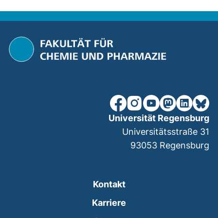
unsere Facebook-Seite (ex
unsere Instagram-Seit
unsere YouTube-Se
unsere Mastod
unsere Lin
unsere
Universität Regensburg
Universitätsstraße 31
93053
Regensburg
Kontakt
Karriere