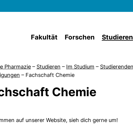
Direkt zum Inhalt
Fakultät
Forschen
Studieren
e Pharmazie
–
Studieren
–
Im Studium
–
Studierenden
nigungen
–
Fachschaft Chemie
chschaft Chemie
von Fachschaft Chemie
mmen auf unserer Website, sieh dich gerne um!