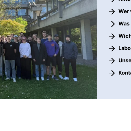
Wer 
Was 
Wich
Labo
Unse
Kont