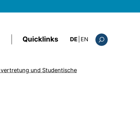
Quicklinks
: this page in Englis
DE
|
EN
Suchformular
vertretung und Studentische