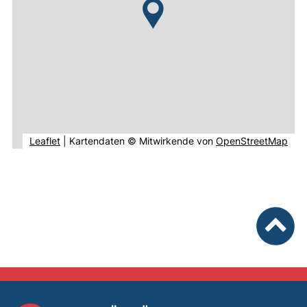
(externer Link, öffnet neues Fenster).
(ext
Leaflet
|
Kartendaten © Mitwirkende von
OpenStreetMap
nach ob