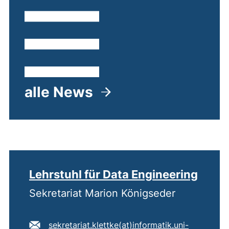
alle News
Lehrstuhl für Data Engineering
Sekretariat Marion Königseder
E-Mail Adresse:
sekretariat.klettke​(at)​informatik.uni-