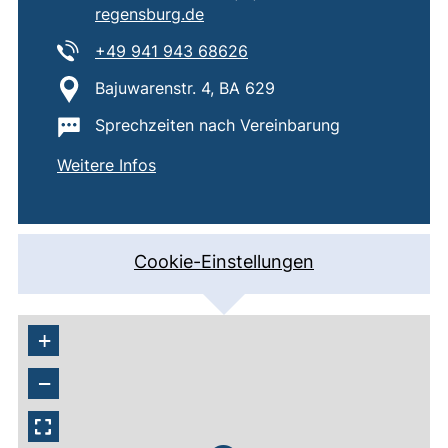
(öffnet Ihr E-Mail-Programm)
regensburg.de
Tel:
(startet einen Telefonanruf
+49 941 943 68626
Standort:
Bajuwarenstr. 4, BA 629
Wichtige Informationen:
Sprechzeiten nach Vereinbarung
von
Lehrstuhl für Data Engineering
Weitere Infos
Cookie-Einstellungen
+
−