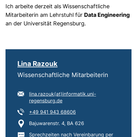
Ich arbeite derzeit als Wissenschaftliche
Mitarbeiterin am Lehrstuhl für
Data Engineering
an der Universität Regensburg.
Lina Razouk
Wissenschaftliche Mitarbeiterin
E-Mail Adresse:
lina.razouk​(at)​informatik.uni-
(öffnet Ihr E-Mail-Programm)
regensburg.de
Tel:
(startet einen Telefonanruf
+49 941 943 68606
Standort:
Bajuwarenstr. 4, BA 626
Wichtige Informationen:
Sprechzeiten nach Vereinbarung per