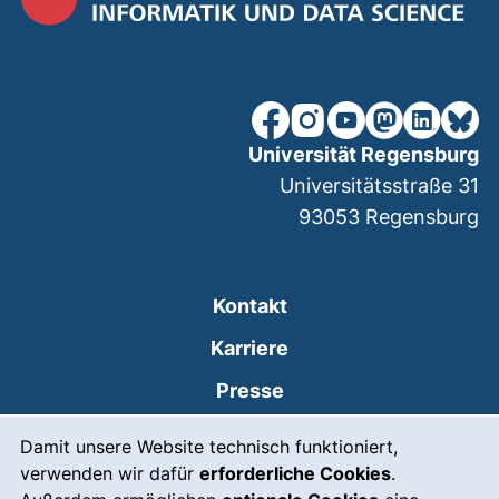
unsere Facebook-Seite (ex
unsere Instagram-Seit
unsere YouTube-Se
unsere Mastod
unsere Lin
unsere
Universität Regensburg
Universitätsstraße 31
93053
Regensburg
Kontakt
Karriere
Presse
Cookie-Hinweis
(externer Link, öffnet
Intranet
Damit unsere Website technisch funktioniert,
verwenden wir dafür
erforderliche Cookies
.
Leichte Sprache