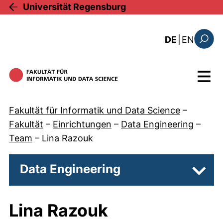
Direkt zum Inhalt
Universität Regensburg
: the c
DE
|
EN
Suchfo
Menü
Fakultät für Informatik und Data Science
–
Fakultät
–
Einrichtungen
–
Data Engineering
–
Team
–
Lina Razouk
Data Engineering
Unter
Lina Razouk