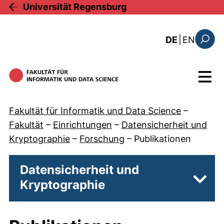
Direkt zum Inhalt
Universität Regensburg
: this 
DE
|
EN
Suchfo
Menü
Fakultät für Informatik und Data Science
–
Fakultät
–
Einrichtungen
–
Datensicherheit und
Kryptographie
–
Forschung
–
Publikationen
Datensicherheit und
Kryptographie
Unter