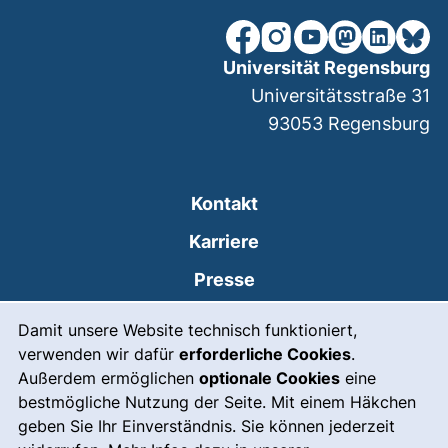
unsere Facebook-Seite (ex
unsere Instagram-Seit
unsere YouTube-Se
unsere Mastod
unsere Lin
unsere
Universität Regensburg
Universitätsstraße 31
93053
Regensburg
Kontakt
Karriere
Presse
Cookie-Hinweis
(externer Link, öffnet
Intranet
Damit unsere Website technisch funktioniert,
verwenden wir dafür
erforderliche Cookies
.
Leichte Sprache
Außerdem ermöglichen
optionale Cookies
eine
Gebärdensprache
bestmögliche Nutzung der Seite. Mit einem Häkchen
geben Sie Ihr Einverständnis. Sie können jederzeit
(externer Link, öffnet
Notfall