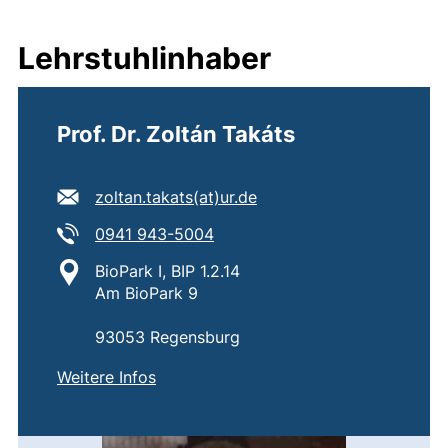
Lehrstuhlinhaber
Prof. Dr. Zoltán Takáts
E-Mail Adresse:
(öffnet Ihr E-Mail-Progr
zoltan.takats​(at)​ur.de
Tel:
(startet einen Telefonanruf, we
0941 943-5004
Standort:
BioPark I, BIP 1.2.14
Am BioPark 9
93053 Regensburg
von
Prof. Dr. Zoltán Takáts
Weitere Infos