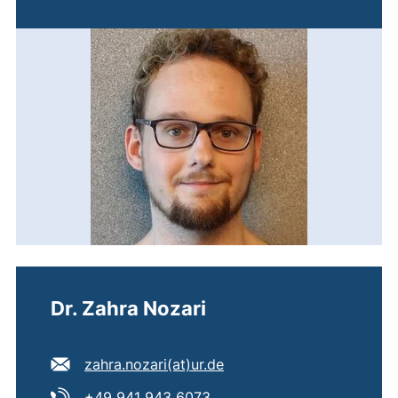
Dr. Zahra Nozari
E-Mail Adresse:
(öffnet Ihr E-Mail-Progr
zahra.nozari​(at)​ur.de
Tel:
(startet einen Telefonanruf,
+49 941 943 6073