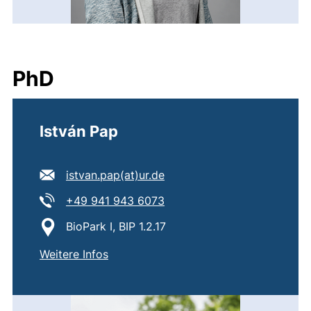
PhD
István Pap
E-Mail Adresse:
(öffnet Ihr E-Mail-Program
istvan.pap​(at)​ur.de
Tel:
(startet einen Telefonanruf,
+49 941 943 6073
Standort:
BioPark I, BIP 1.2.17
von
István Pap
Weitere Infos