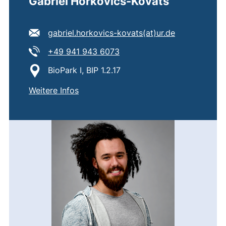
Gabriel Horkovics-Kováts
E-Mail Adresse:
(öffnet Ihr 
gabriel.horkovics-kovats​(at)​ur.de
Tel:
(startet einen Telefonanruf,
+49 941 943 6073
Standort:
BioPark I, BIP 1.2.17
von
Gabriel Horkovics-Kováts
Weitere Infos