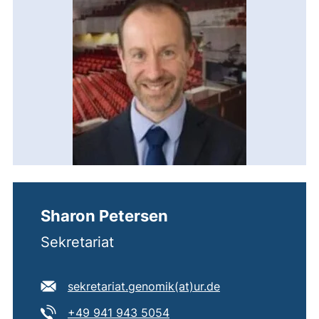
Sharon Petersen
Sekretariat
E-Mail Adresse:
(öffnet Ihr E-Mai
sekretariat.genomik​(at)​ur.de
Tel:
(startet einen Telefonanruf,
+49 941 943 5054