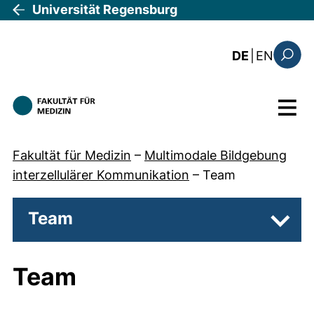
Direkt zum Inhalt
Universität Regensburg
: the c
DE
|
EN
Suchfo
Menü
Fakultät für Medizin
–
Multimodale Bildgebung
interzellulärer Kommunikation
–
Team
Team
Unter
Team