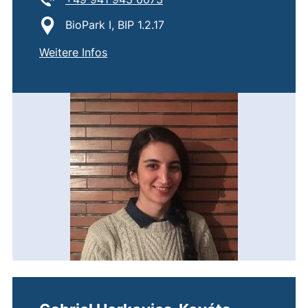
Standort:
BioPark I, BIP 1.2.17
von
Dr. Zahra Nozari
Weitere Infos