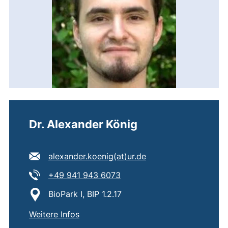
Dr. Alexander König
E-Mail Adresse:
(öffnet Ihr E-Mail-P
alexander.koenig​(at)​ur.de
Tel:
(startet einen Telefonanruf,
+49 941 943 6073
Standort:
BioPark I, BIP 1.2.17
von
Dr. Alexander König
Weitere Infos