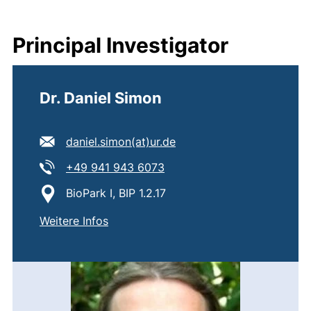
Principal Investigator
Dr. Daniel Simon
E-Mail Adresse:
(öffnet Ihr E-Mail-Progr
daniel.simon​(at)​ur.de
Tel:
(startet einen Telefonanruf,
+49 941 943 6073
Standort:
BioPark I, BIP 1.2.17
von
Dr. Daniel Simon
Weitere Infos