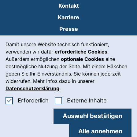
Kontakt
Karriere
Presse
Cookie-Hinweis
(externer Link, öffnet
Intranet
Damit unsere Website technisch funktioniert,
verwenden wir dafür
erforderliche Cookies
.
Leichte Sprache
Außerdem ermöglichen
optionale Cookies
eine
Gebärdensprache
bestmögliche Nutzung der Seite. Mit einem Häkchen
geben Sie Ihr Einverständnis. Sie können jederzeit
(externer Link, öffnet
Notfall
widerrufen. Mehr Infos dazu in unserer
Impressum
Datenschutzerklärung
.
Barrierefreiheit
Erforderliche Cookies akzeptieren
: Externe In
Erforderlich
Externe Inhalte
Datenschutz
Auswahl bestätigen
Cookie-Einstellungen
Alle annehmen