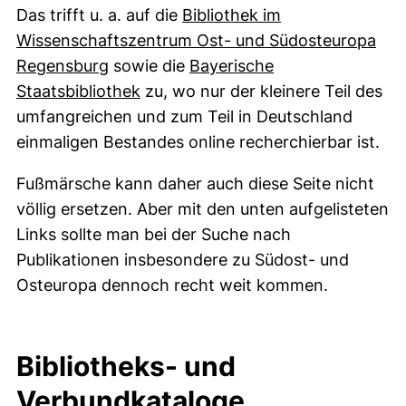
Das trifft u. a. auf die
Bibliothek im
Wissenschaftszentrum Ost- und Südosteuropa
(externer Link, öffnet neues Fenster)
Regensburg
sowie die
Bayerische
(externer Link, öffnet neues Fenst
Staatsbibliothek
zu, wo nur der kleinere Teil des
umfangreichen und zum Teil in Deutschland
einmaligen Bestandes online recherchierbar ist.
Fußmärsche kann daher auch diese Seite nicht
völlig ersetzen. Aber mit den unten aufgelisteten
Links sollte man bei der Suche nach
Publikationen insbesondere zu Südost- und
Osteuropa dennoch recht weit kommen.
Bibliotheks- und
Verbundkataloge