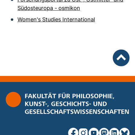
Südosteuropa - osmikon
Women's Studies International
nach ob
unsere Facebook-Seite (ex
unsere Instagram-Seit
unsere YouTube-Se
unsere Mastod
unsere Lin
unsere