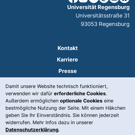
Universität Regensburg
Universitätsstraße 31
93053
Regensburg
Kontakt
Karriere
Presse
Cookie-Hinweis
(externer Link, öffnet
Intranet
Damit unsere Website technisch funktioniert,
verwenden wir dafür
erforderliche Cookies
.
Leichte Sprache
Außerdem ermöglichen
optionale Cookies
eine
Gebärdensprache
bestmögliche Nutzung der Seite. Mit einem Häkchen
geben Sie Ihr Einverständnis. Sie können jederzeit
(externer Link, öffnet
Notfall
widerrufen. Mehr Infos dazu in unserer
Impressum
Datenschutzerklärung
.