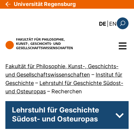
Direkt zum Inhalt
Universität Regensburg
: the c
DE
|
EN
Suchfo
Menü
Fakultät für Philosophie, Kunst-, Geschichts-
und Gesellschaftswissenschaften
–
Institut für
Geschichte
–
Lehrstuhl für Geschichte Südost-
und Osteuropas
–
Recherchen
Lehrstuhl für Geschichte
Südost- und Osteuropas
Unter