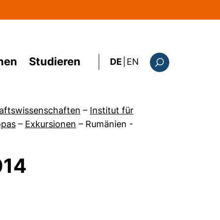
hen
Studieren
: the current page i
DE
|
EN
Suchformular
haftswissenschaften
–
Institut für
opas
–
Exkursionen
–
Rumänien -
014