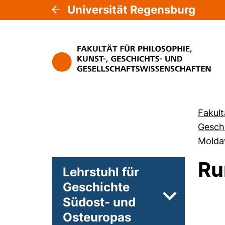
Universität Regensburg
Fakult
Gesch
Molda
Ru
Lehrstuhl für
Geschichte
Südost- und
Unterseiten 
Osteuropas