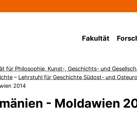
Direkt zum Inhalt
Fakultät
Forsc
ät für Philosophie, Kunst-, Geschichts- und Gesellsc
ichte
–
Lehrstuhl für Geschichte Südost- und Osteur
wien 2014
mänien - Moldawien 2
von Studium