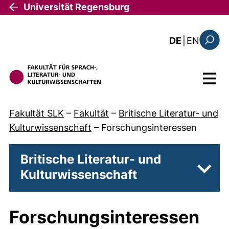
Direkt zum Inhalt
Universität Regensburg
: this 
DE
|
EN
Suchfo
Menü
Fakultät SLK
–
Fakultät
–
Britische Literatur- und
Kulturwissenschaft
–
Forschungsinteressen
Britische Literatur- und
Kulturwissenschaft
Unter
Forschungsinteressen