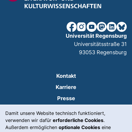
unsere Facebook-Seite (ex
unsere Instagram-Seit
unsere YouTube-Se
unsere Mastod
unsere Lin
unsere
Universität Regensburg
Universitätsstraße 31
93053
Regensburg
Kontakt
Karriere
Presse
Cookie-Hinweis
(externer Link, öffnet
Intranet
Damit unsere Website technisch funktioniert,
verwenden wir dafür
erforderliche Cookies
.
Leichte Sprache
Außerdem ermöglichen
optionale Cookies
eine
Gebärdensprache