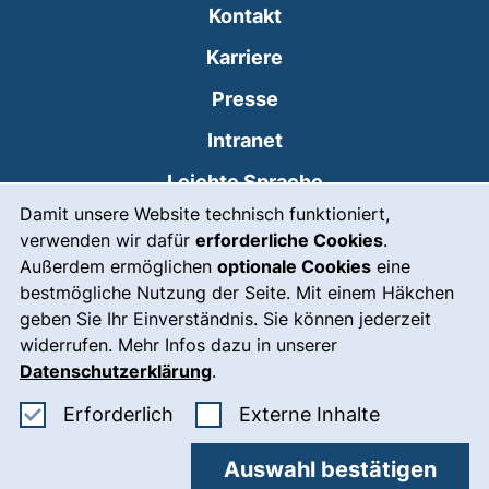
Kontakt
Karriere
Presse
(externer Link, öffnet
Intranet
Leichte Sprache
Cookie-Hinweis
Damit unsere Website technisch funktioniert,
Gebärdensprache
verwenden wir dafür
erforderliche Cookies
.
(externer Link, öffnet
Notfall
Außerdem ermöglichen
optionale Cookies
eine
bestmögliche Nutzung der Seite. Mit einem Häkchen
Impressum
geben Sie Ihr Einverständnis. Sie können jederzeit
widerrufen. Mehr Infos dazu in unserer
Barrierefreiheit
Datenschutzerklärung
.
Datenschutz
Erforderliche Cookies akzeptieren
: Externe In
Erforderlich
Externe Inhalte
Cookie-Einstellungen
Auswahl bestätigen