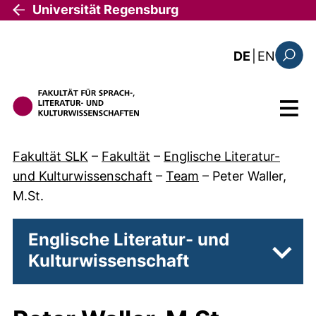
Direkt zum Inhalt
Universität Regensburg
: this 
DE
|
EN
Suchfo
Menü
Fakultät SLK
–
Fakultät
–
Englische Literatur-
und Kulturwissenschaft
–
Team
–
Peter Waller,
M.St.
Englische Literatur- und
Kulturwissenschaft
Unter