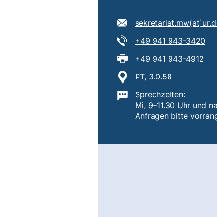
E-Mail Adresse:
sekretariat.mw​(at)​ur.d
Tel:
(st
+49 941 943-3420
Fax:
+49 941 943-4912
Standort:
PT, 3.0.58
Wichtige Informatione
Sprechzeiten:
Mi, 9–11.30 Uhr und n
Anfragen bitte vorran