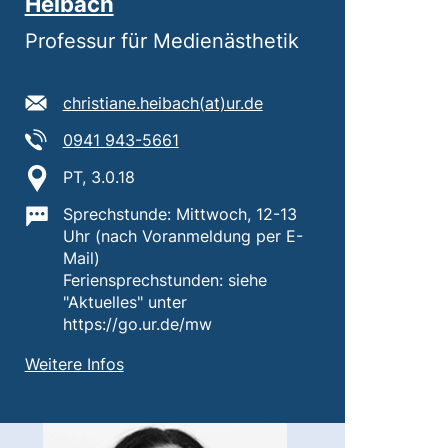
Heibach
Professur für Medienästhetik
E-Mail Adresse:
(öffnet Ihr E-Mail-Prog
christiane.heibach​(at)​ur.de
Tel:
(startet einen Telefonanruf, wenn Ih
0941 943-5661
Standort:
PT, 3.0.18
Wichtige Informationen:
Sprechstunde: Mittwoch, 12-13
Uhr (nach Voranmeldung per E-
Mail)
Feriensprechstunden: siehe
"Aktuelles" unter
https://go.ur.de/mw
von
Prof. Dr. Christiane Heibach
Weitere Infos