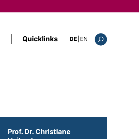
Quicklinks
: this page in Englis
DE
|
EN
Suchformular
Prof. Dr. Christiane