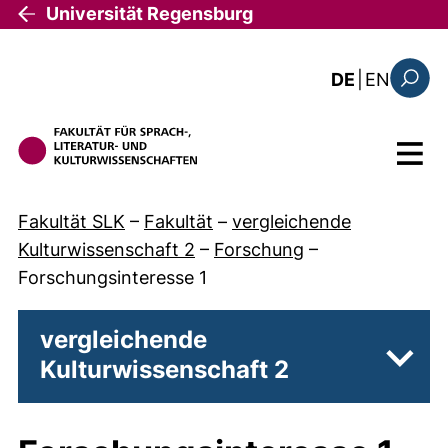
Direkt zum Inhalt
Universität Regensburg
: the c
DE
|
EN
Suchfo
Menü
Fakultät SLK
–
Fakultät
–
vergleichende
Kulturwissenschaft 2
–
Forschung
–
Forschungsinteresse 1
vergleichende
Kulturwissenschaft 2
Unter