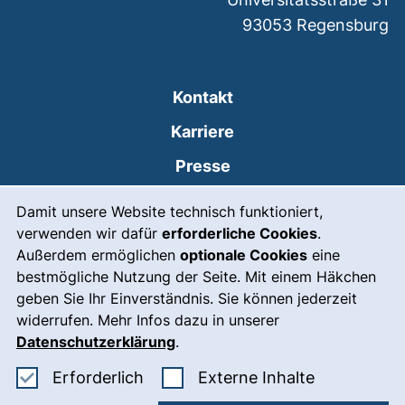
93053
Regensburg
Kontakt
Karriere
Presse
Cookie-Hinweis
(externer Link, öffnet
Intranet
Damit unsere Website technisch funktioniert,
verwenden wir dafür
erforderliche Cookies
.
Leichte Sprache
Außerdem ermöglichen
optionale Cookies
eine
Gebärdensprache
bestmögliche Nutzung der Seite. Mit einem Häkchen
geben Sie Ihr Einverständnis. Sie können jederzeit
(externer Link, öffnet
Notfall
widerrufen. Mehr Infos dazu in unserer
Impressum
Datenschutzerklärung
.
Barrierefreiheit
Erforderliche Cookies akzeptieren
: Externe In
Erforderlich
Externe Inhalte