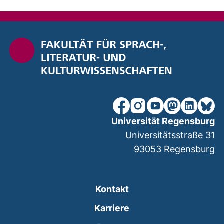
unsere Facebook-Seite (ex
unsere Instagram-Seit
unsere YouTube-Se
unsere Mastod
unsere Lin
unsere
Universität Regensburg
Universitätsstraße 31
93053
Regensburg
Kontakt
Karriere