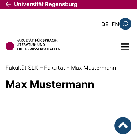
Direkt zum Inhalt
Universität Regensburg
: the c
DE
|
EN
Suchfo
Menü
Fakultät SLK
–
Fakultät
–
Max Mustermann
Max Mustermann
nach ob