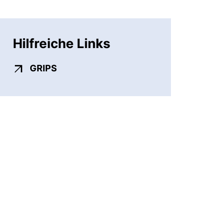
Hilfreiche Links
(externer Link, öffnet neues Fenster)
GRIPS