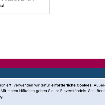
iut
ioniert, verwenden wir dafür
erforderliche Cookies
. Auße
Leichte Sprache
Impressum
 Mit einem Häkchen geben Sie Ihr Einverständnis. Sie könne
Gebärdensprache
Barrierefreiheit
ng
.
(externer Link, öffnet neues Fenste
Notfall
Datenschutz