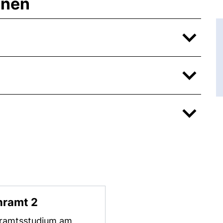
onen
hramt 2
ramtsstudium am