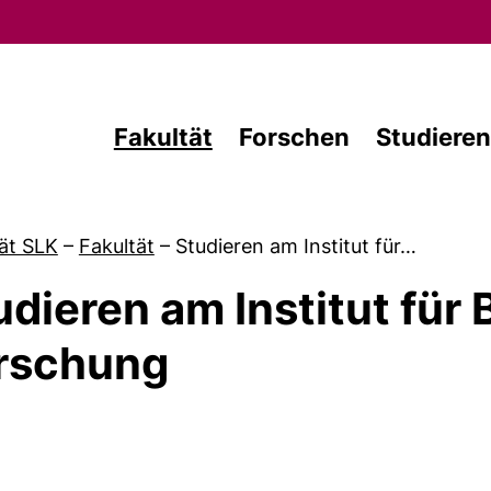
Direkt zum Inhalt
Fakultät
Forschen
Studieren
ät SLK
–
Fakultät
–
Studieren am Institut für…
udieren am Institut für 
von Forschen
rschung