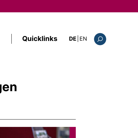
Quicklinks
: the current page i
DE
|
EN
Suchformular
gen