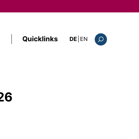
Quicklinks
: the current page i
DE
|
EN
Suchformular
26