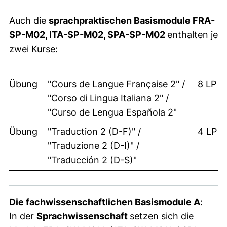
Auch die
sprachpraktischen Basismodule FRA-
SP-M02, ITA-SP-M02, SPA-SP-M02
enthalten je
zwei Kurse:
Übung
"Cours de Langue Française 2" /
8 LP
"Corso di Lingua Italiana 2" /
"Curso de Lengua Española 2"
Übung
"Traduction 2 (D-F)" /
4 LP
"Traduzione 2 (D-I)" /
"Traducción 2 (D-S)"
Die fachwissenschaftlichen Basismodule A
:
In der
Sprachwissenschaft
setzen sich die