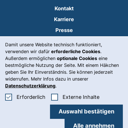
Kontakt
Karriere
Presse
Cookie-Hinweis
(externer Link, öffnet
Intranet
Damit unsere Website technisch funktioniert,
verwenden wir dafür
erforderliche Cookies
.
Leichte Sprache
Außerdem ermöglichen
optionale Cookies
eine
Gebärdensprache
bestmögliche Nutzung der Seite. Mit einem Häkchen
geben Sie Ihr Einverständnis. Sie können jederzeit
(externer Link, öffnet
Notfall
widerrufen. Mehr Infos dazu in unserer
Impressum
Datenschutzerklärung
.
Barrierefreiheit
Erforderliche Cookies akzeptieren
: Externe In
Erforderlich
Externe Inhalte
Datenschutz
Auswahl bestätigen
Cookie-Einstellungen
Alle annehmen