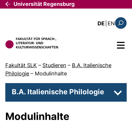
Direkt zum Inhalt
Universität Regensburg
: the c
DE
|
EN
Suchfo
Menü
Fakultät SLK
–
Studieren
–
B.A. Italienische
Philologie
–
Modulinhalte
B.A. Italienische Philologie
Unter
Modulinhalte