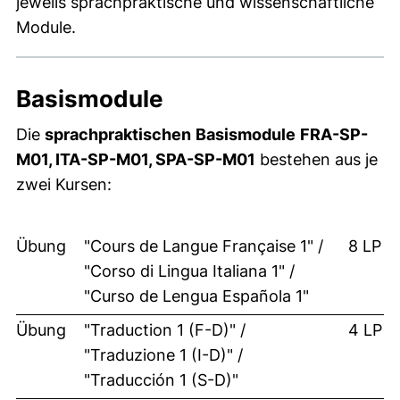
jeweils sprachpraktische und wissenschaftliche
Module.
Basismodule
Die
sprachpraktischen
Basismodule
FRA-SP-
M01, ITA-SP-M01, SPA-SP-M01
bestehen aus je
zwei Kursen:
Übung
"Cours de Langue Française 1" /
8 LP
"Corso di Lingua Italiana 1" /
"Curso de Lengua Española 1"
Übung
"Traduction 1 (F-D)" /
4 LP
"Traduzione 1 (I-D)" /
"Traducción 1 (S-D)"