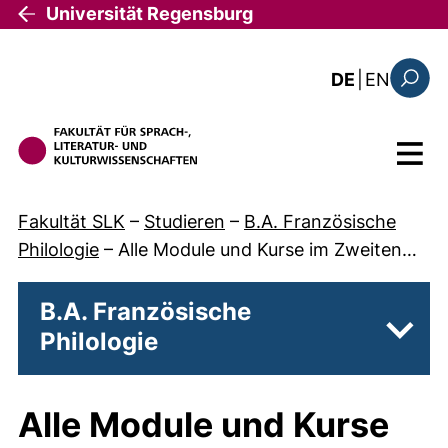
Direkt zum Inhalt
Universität Regensburg
: the c
DE
|
EN
Suchfo
Menü
Fakultät SLK
–
Studieren
–
B.A. Französische
Philologie
–
Alle Module und Kurse im Zweiten…
B.A. Französische
Philologie
Unter
Alle Module und Kurse