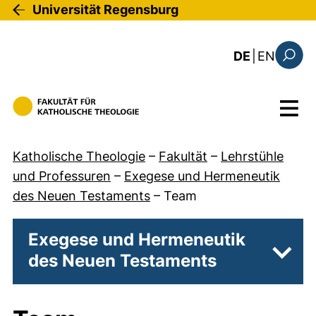
Direkt zum Inhalt
Universität Regensburg
: this 
DE
|
EN
Suchfo
Menü
Katholische Theologie
–
Fakultät
–
Lehrstühle
und Professuren
–
Exegese und Hermeneutik
des Neuen Testaments
–
Team
Exegese und Hermeneutik
des Neuen Testaments
Unter