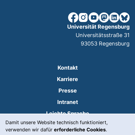
unsere Facebook-Seite (ex
unsere Instagram-Seit
unsere YouTube-Se
unsere Mastod
unsere Lin
unsere
Universität Regensburg
Universitätsstraße 31
93053
Regensburg
Kontakt
Karriere
Presse
(externer Link, öffnet
Intranet
Leichte Sprache
Cookie-Hinweis
Damit unsere Website technisch funktioniert,
Gebärdensprache
verwenden wir dafür
erforderliche Cookies
.