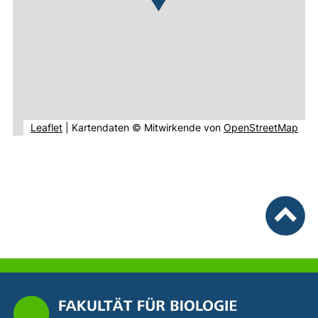
(externer Link, öffnet neues Fenster).
(ext
Leaflet
|
Kartendaten © Mitwirkende von
OpenStreetMap
nach ob