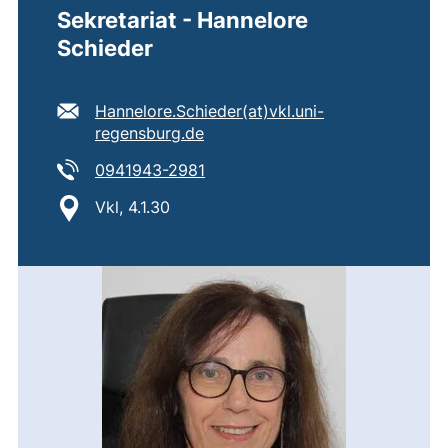
Sekretariat - Hannelore
Schieder
E-Mail Adresse:
Hannelore.Schieder​(at)​vkl.uni-
(öffnet Ihr E-Mail-Programm)
regensburg.de
Tel:
(startet einen Telefonanruf, wenn
0941943-2981
Standort:
Vkl, 4.1.30