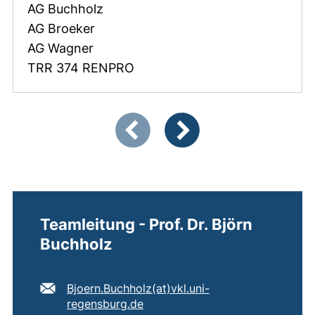
AG Buchholz
AG Broeker
AG Wagner
TRR 374 RENPRO
Zeigt Folie 1 von 3
Vorherige Artikel
Nächste Artikel
Teamleitung - Prof. Dr. Björn
Buchholz
E-Mail Adresse:
Bjoern.Buchholz​(at)​vkl.uni-
(öffnet Ihr E-Mail-Programm)
regensburg.de