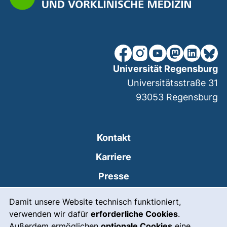
unsere Facebook-Seite (ex
unsere Instagram-Seit
unsere YouTube-Se
unsere Mastod
unsere Lin
unsere
Universität Regensburg
Universitätsstraße 31
93053
Regensburg
Kontakt
Karriere
Presse
Cookie-Hinweis
(externer Link, öffnet
Intranet
Damit unsere Website technisch funktioniert,
verwenden wir dafür
erforderliche Cookies
.
Leichte Sprache
Außerdem ermöglichen
optionale Cookies
eine