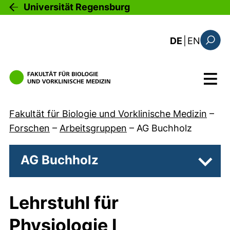
Direkt zum Inhalt
Universität Regensburg
: this 
DE
|
EN
Suchfo
Menü
Fakultät für Biologie und Vorklinische Medizin
–
Forschen
–
Arbeitsgruppen
–
AG Buchholz
AG Buchholz
Unter
Lehrstuhl für
Physiologie I