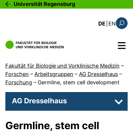
Direkt zum Inhalt
Universität Regensburg
: the c
DE
|
EN
Suchfo
Menü
Fakultät für Biologie und Vorklinische Medizin
–
Forschen
–
Arbeitsgruppen
–
AG Dresselhaus
–
Forschung
–
Germline, stem cell development
AG Dresselhaus
Unter
Germline, stem cell