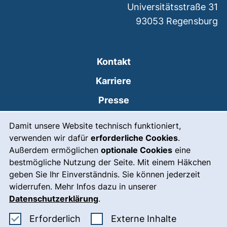
Universitätsstraße 31
93053
Regensburg
Kontakt
Karriere
Presse
Cookie-Hinweis
(externer Link, öffnet
Intranet
Damit unsere Website technisch funktioniert,
verwenden wir dafür
erforderliche Cookies
.
Leichte Sprache
Außerdem ermöglichen
optionale Cookies
eine
Gebärdensprache
bestmögliche Nutzung der Seite. Mit einem Häkchen
geben Sie Ihr Einverständnis. Sie können jederzeit
(externer Link, öffnet
Notfall
widerrufen. Mehr Infos dazu in unserer
Impressum
Datenschutzerklärung
.
Barrierefreiheit
Erforderliche Cookies akzeptieren
: Externe In
Erforderlich
Externe Inhalte