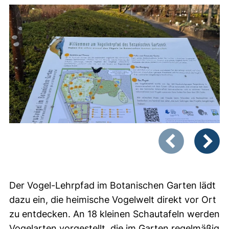
Zeigt Folie 1 von
Vorheriges Bild
Nächste
Der Vogel-Lehrpfad im Botanischen Garten lädt
dazu ein, die heimische Vogelwelt direkt vor Ort
zu entdecken. An 18 kleinen Schautafeln werden
Vogelarten vorgestellt, die im Garten regelmäßig