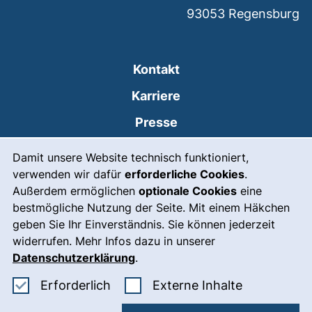
93053
Regensburg
Kontakt
Karriere
Presse
Cookie-Hinweis
(externer Link, öffnet
Intranet
Damit unsere Website technisch funktioniert,
verwenden wir dafür
erforderliche Cookies
.
Leichte Sprache
Außerdem ermöglichen
optionale Cookies
eine
Gebärdensprache
bestmögliche Nutzung der Seite. Mit einem Häkchen
geben Sie Ihr Einverständnis. Sie können jederzeit
(externer Link, öffnet
Notfall
widerrufen. Mehr Infos dazu in unserer
Impressum
Datenschutzerklärung
.
Barrierefreiheit
Erforderliche Cookies akzeptieren
: Externe In
Erforderlich
Externe Inhalte
Datenschutz