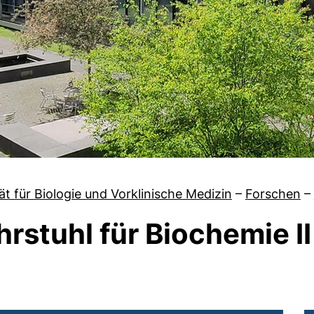
ät für Biologie und Vorklinische Medizin
–
Forschen
–
hrstuhl für Biochemie II
von Aktuelles