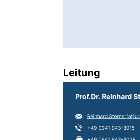
Leitung
Prof.Dr. Reinhard S
E-Mail Adresse:
Reinhard.Sterner​(at)​ur
Tel:
(s
+49 0941 943-3015
Fax:
+49 0941 943-3028