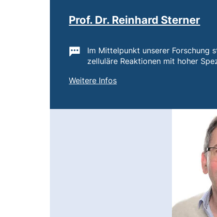
Prof. Dr. Reinhard Sterner
Wichtige Informationen:
Im Mittelpunkt unserer Forschung s
zelluläre Reaktionen mit hoher Spezi
von
Prof. Dr. Reinhard Sterner
Weitere Infos