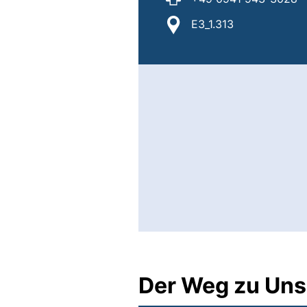
Standort:
E3_1.313
Der Weg zu Uns