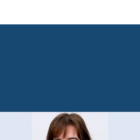
(öffnet Ihr E-Mail-Programm)
tartet einen Telefonanruf, wenn Ihr Gerät dies zulässt)