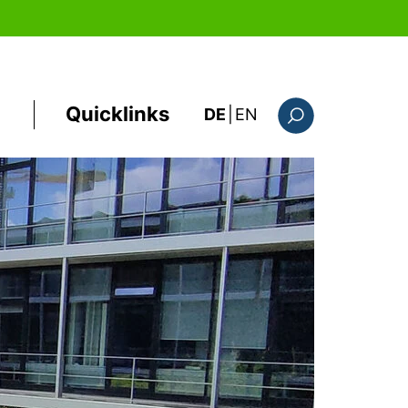
Quicklinks
: this page in Englis
DE
|
EN
Suchformular