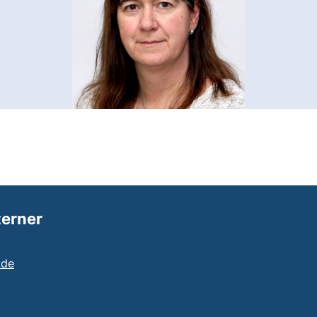
terner
(öffnet Ihr E-Mail-Programm)
.de
tartet einen Telefonanruf, wenn Ihr Gerät dies zulässt)