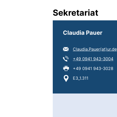
Sekretariat
Claudia Pauer
E-Mail Adresse:
Claudia.Pauer​(at)​ur.de
Tel:
(s
+49 0941 943-3004
Fax:
+49 0941 943-3028
Standort:
E3_1.311