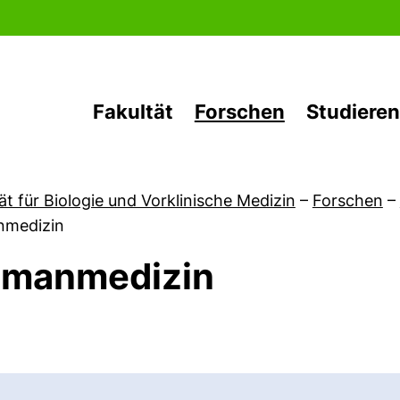
Direkt zum Inhalt
Fakultät
Forschen
Studieren
ät für Biologie und Vorklinische Medizin
–
Forschen
–
medizin
manmedizin
von Forschen