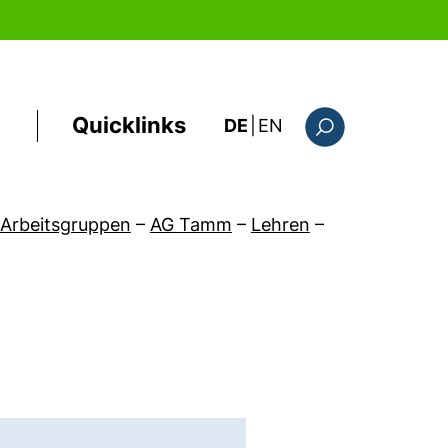
Quicklinks
: the current page i
DE
|
EN
Suchformular
Arbeitsgruppen
–
AG Tamm
–
Lehren
–