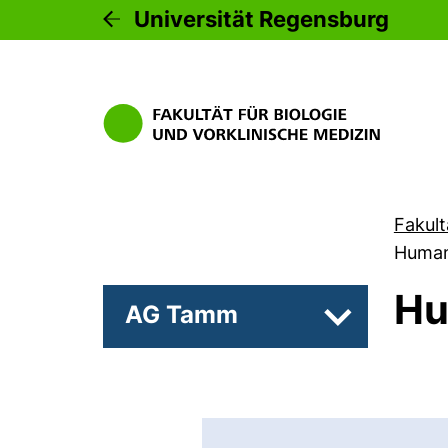
Universität Regensburg
Fakult
Human
Hu
AG Tamm
Unterseiten 