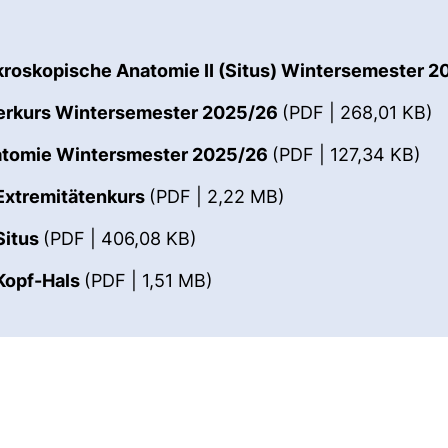
roskopische Anatomie II (Situs) Wintersemester 
(
ierkurs Wintersemester 2025/26
(PDF | 268,01 KB)
(öf
atomie Wintersmester 2025/26
(PDF | 127,34 KB)
(öffnet neues Fenst
 Extremitätenkurs
(PDF | 2,22 MB)
(öffnet neues Fenster). (nicht
Situs
(PDF | 406,08 KB)
(öffnet neues Fenster). (nic
 Kopf-Hals
(PDF | 1,51 MB)