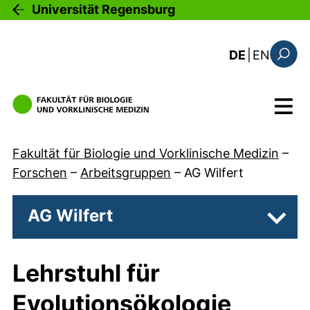
Direkt zum Inhalt
Universität Regensburg
: the c
DE
|
EN
Suchfo
Menü
Fakultät für Biologie und Vorklinische Medizin
–
Forschen
–
Arbeitsgruppen
–
AG Wilfert
AG Wilfert
Unter
Lehrstuhl für
Evolutionsökologie