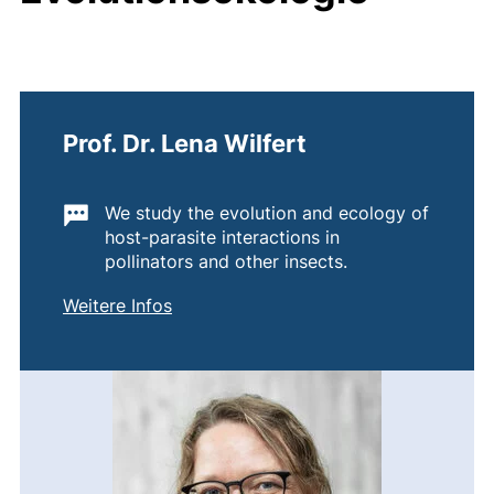
Prof. Dr. Lena Wilfert
Wichtige Informationen:
We study the evolution and ecology of
host-parasite interactions in
pollinators and other insects.
von
Prof. Dr. Lena Wilfert
Weitere Infos