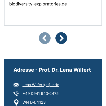
biodiversity-exploratories.de
Zeigt Folie 1 von 4
Vorherige Artikel
Nächste Artikel
Adresse - Prof. Dr. Lena Wilfert
E-Mail Adresse:
(öffnet Ihr E-Mail-Progra
Lena.Wilfert​(at)​ur.de
Tel:
(startet einen Telefonanruf
+49 0941 943-2475
Standort:
WN D4, 1.123