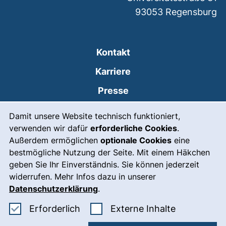
93053
Regensburg
Kontakt
Karriere
Presse
Cookie-Hinweis
(externer Link, öffnet
Intranet
Damit unsere Website technisch funktioniert,
verwenden wir dafür
erforderliche Cookies
.
Leichte Sprache
Außerdem ermöglichen
optionale Cookies
eine
Gebärdensprache
bestmögliche Nutzung der Seite. Mit einem Häkchen
geben Sie Ihr Einverständnis. Sie können jederzeit
(externer Link, öffnet
Notfall
widerrufen. Mehr Infos dazu in unserer
Impressum
Datenschutzerklärung
.
Barrierefreiheit
Erforderliche Cookies akzeptieren
: Externe In
Erforderlich
Externe Inhalte
Datenschutz