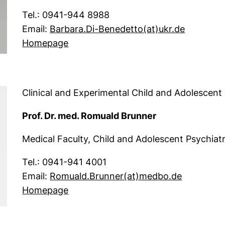
Tel.: 0941-944 8988
(öffnet I
Email:
Barbara.Di-Benedetto​(at)​ukr.de
(externer Link, öffnet neues Fenster
Homepage
Clinical and Experimental Child and Adolescent
Prof. Dr. med. Romuald Brunner
Medical Faculty, Child and Adolescent Psychia
Tel.: 0941-941 4001
(öffnet I
Email:
Romuald.Brunner​(at)​medbo.de
(externer Link, öffnet neues Fenster
Homepage