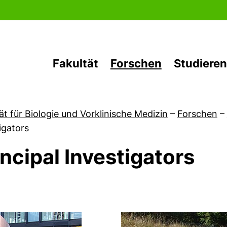
Direkt zum Inhalt
Fakultät
Forschen
Studieren
ät für Biologie und Vorklinische Medizin
–
Forschen
–
igators
incipal Investigators
 von News