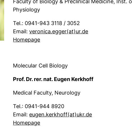
Faculty of Biology & Preclinical Medicine, Inst
Physiology
Tel.:
0941-943 3118 / 3052
(öffnet Ihr E-Ma
Email:
veronica.egger​(at)​ur.de
Homepage
Molecular Cell Biology
Prof. Dr. rer. nat. Eugen Kerkhoff
Medical Faculty, Neurology
Tel.: 0941-944 8920
(öffnet Ihr E-M
Email:
eugen.kerkhoff​(at)​ukr.de
(externer Link, öffnet neues Fenster
Homepage