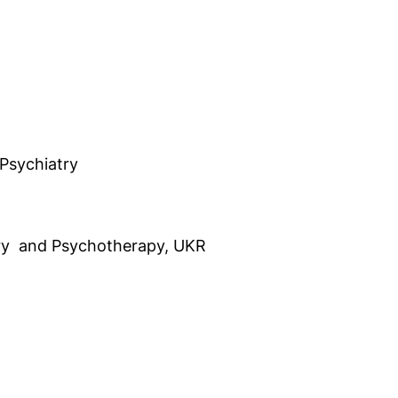
hr E-Mail-Programm)
)
 Psychiatry
try and Psychotherapy, UKR
hr E-Mail-Programm)
)