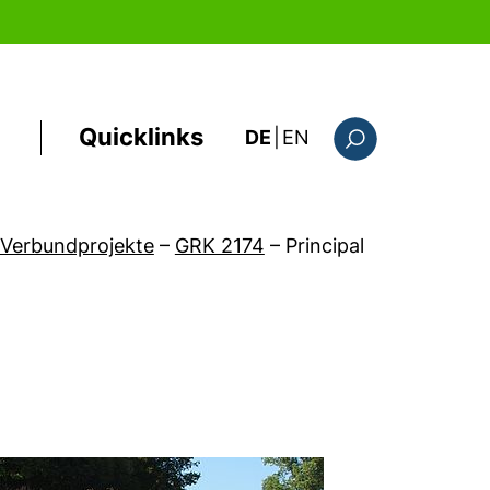
Quicklinks
: the current page i
DE
|
EN
Suchformular
Verbundprojekte
–
GRK 2174
–
Principal