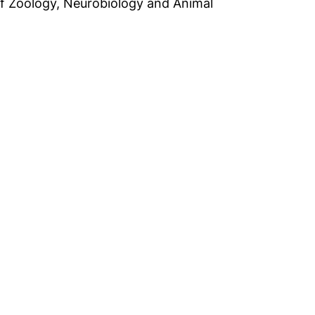
. of Zoology, Neurobiology and Animal
il-Programm)
ail-Programm)
)