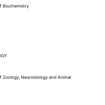
of Biochemistry
l-Programm)
OGY
. of Zoology, Neurobiology and Animal
Programm)