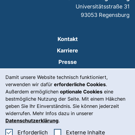
Universitätsstraße 31
93053
Regensburg
Kontakt
Karriere
Presse
Cookie-Hinweis
(externer Link, öffnet
Intranet
Damit unsere Website technisch funktioniert,
verwenden wir dafür
erforderliche Cookies
.
Leichte Sprache
Außerdem ermöglichen
optionale Cookies
eine
Gebärdensprache
bestmögliche Nutzung der Seite. Mit einem Häkchen
geben Sie Ihr Einverständnis. Sie können jederzeit
(externer Link, öffnet
Notfall
widerrufen. Mehr Infos dazu in unserer
Impressum
Datenschutzerklärung
.
Barrierefreiheit
Erforderliche Cookies akzeptieren
: Externe In
Erforderlich
Externe Inhalte