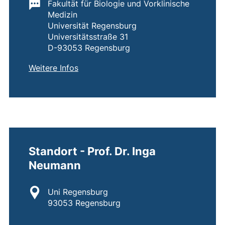
Wichtige Informationen:
Fakultät für Biologie und Vorklinische
Medizin
Universität Regensburg
Universitätsstraße 31
D-93053 Regensburg
von
Adresse - Prof. Dr. Inga Neumann
(externer Link, öffnet neues Fenster)
Weitere Infos
Standort - Prof. Dr. Inga
Neumann
Standort:
Uni Regensburg
93053 Regensburg