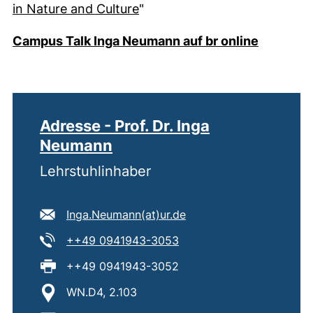
(externer Link, öffnet neues 
in Nature and Culture
"
(externer
Campus Talk Inga Neumann auf br online
Adresse - Prof. Dr. Inga
Neumann
Lehrstuhlinhaber
E-Mail Adresse:
(öffnet Ihr E-Mail-Prog
Inga.Neumann​(at)​ur.de
Tel:
(startet einen Telefonanru
++49 0941943-3053
Fax:
++49 0941943-3052
Standort:
WN.D4, 2.103