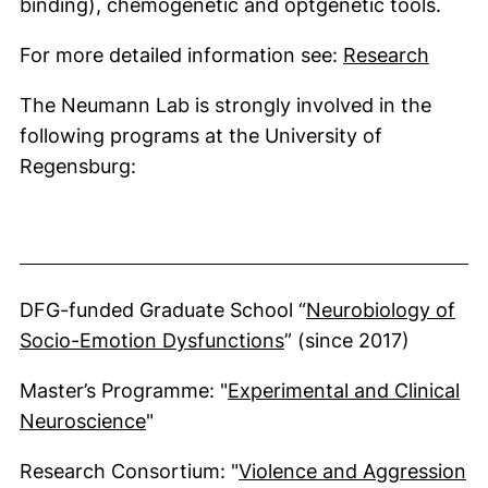
binding), chemogenetic and optgenetic tools.
(exter
For more detailed information see:
Research
The Neumann Lab is strongly involved in the
following programs at the University of
Regensburg:
DFG-funded Graduate School “
Neurobiology of
(externer Link, öffnet
Socio-Emotion Dysfunctions
” (since 2017)
Master’s Programme: "
Experimental and Clinical
(externer Link, öffnet neues Fenster)
Neuroscience
"
Research Consortium: "
Violence and Aggression