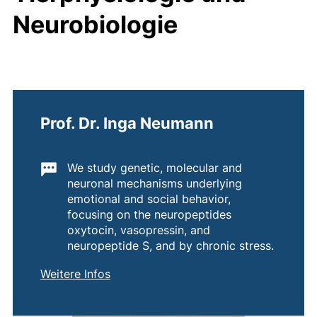
Neurobiologie
Prof. Dr. Inga Neumann
Wichtige Informationen:
We study genetic, molecular and
neuronal mechanisms underlying
emotional and social behavior,
focusing on the neuropeptides
oxytocin, vasopressin, and
neuropeptide S, and by chronic stress.
von
Prof. Dr. Inga Neumann
Weitere Infos