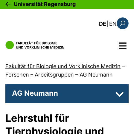
Direkt zum Inhalt
Universität Regensburg
: the c
DE
|
EN
Suchfo
Menü
Fakultät für Biologie und Vorklinische Medizin
–
Forschen
–
Arbeitsgruppen
–
AG Neumann
AG Neumann
Unter
Lehrstuhl für
Tierphysiologie und