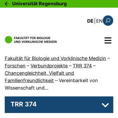
Direkt zum Inhalt
Universität Regensburg
: this 
DE
|
EN
Suchfo
Menü
Fakultät für Biologie und Vorklinische Medizin
–
Forschen
–
Verbundprojekte
–
TRR 374
–
Chancengleichheit, Vielfalt und
Familienfreundlichkeit
–
Vereinbarkeit von
Wissenschaft und…
TRR 374
Unter