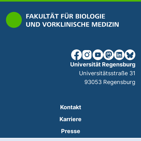
unsere Facebook-Seite (ex
unsere Instagram-Seit
unsere YouTube-Se
unsere Mastod
unsere Lin
unsere
Universität Regensburg
Universitätsstraße 31
93053
Regensburg
Kontakt
Karriere
Presse